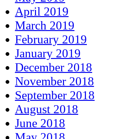
April 2019
March 2019
February 2019
January 2019
December 2018
November 2018
September 2018
August 2018
June 2018
May 2018