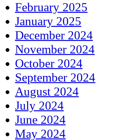
February 2025
January 2025
December 2024
November 2024
October 2024
September 2024
August 2024
July 2024
June 2024
May 2024