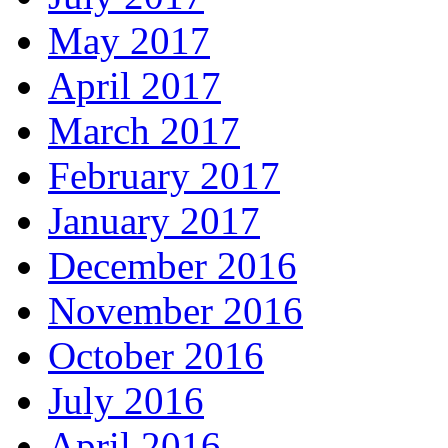
May 2017
April 2017
March 2017
February 2017
January 2017
December 2016
November 2016
October 2016
July 2016
April 2016