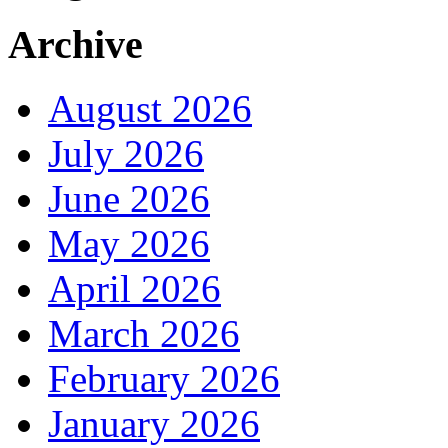
Archive
August 2026
July 2026
June 2026
May 2026
April 2026
March 2026
February 2026
January 2026