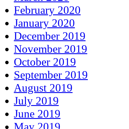
February 2020
January 2020
December 2019
November 2019
October 2019
September 2019
August 2019
July 2019
June 2019
May 2019