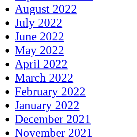
August 2022
July 2022
June 2022
May 2022
April 2022
March 2022
February 2022
January 2022
December 2021
November 2021