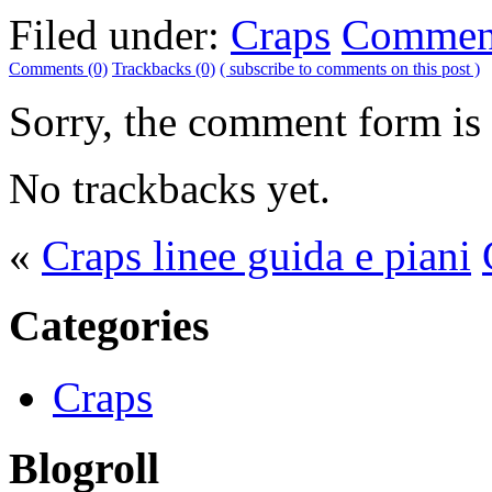
Filed under:
Craps
Comment
Comments (0)
Trackbacks (0)
( subscribe to comments on this post )
Sorry, the comment form is c
No trackbacks yet.
«
Craps linee guida e piani
Categories
Craps
Blogroll