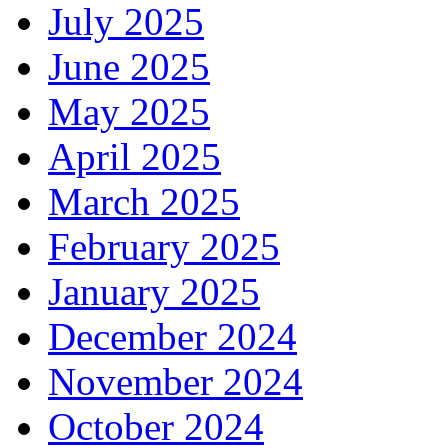
July 2025
June 2025
May 2025
April 2025
March 2025
February 2025
January 2025
December 2024
November 2024
October 2024