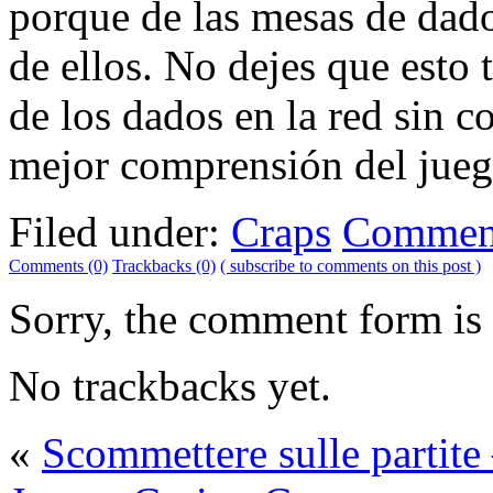
porque de las mesas de dad
de ellos. No dejes que esto 
de los dados en la red sin c
mejor comprensión del jueg
Filed under:
Craps
Comment
Comments (0)
Trackbacks (0)
( subscribe to comments on this post )
Sorry, the comment form is c
No trackbacks yet.
«
Scommettere sulle partite