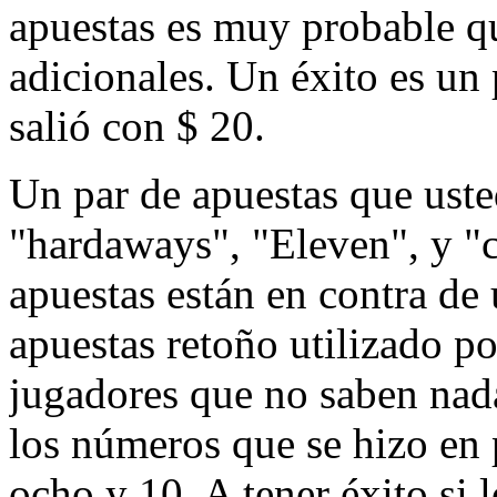
apuestas es muy probable qu
adicionales. Un éxito es un 
salió con $ 20.
Un par de apuestas que ust
"hardaways", "Eleven", y "c
apuestas están en contra de 
apuestas retoño utilizado po
jugadores que no saben na
los números que se hizo en p
ocho y 10. A tener éxito si