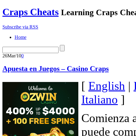
Craps Cheats
Learning Craps Che
Subscribe via RSS
Home
26
Mar/10
0
Apuesta en Juegos – Casino Craps
[
English
|
Italiano
]
Comienza a
puede comp