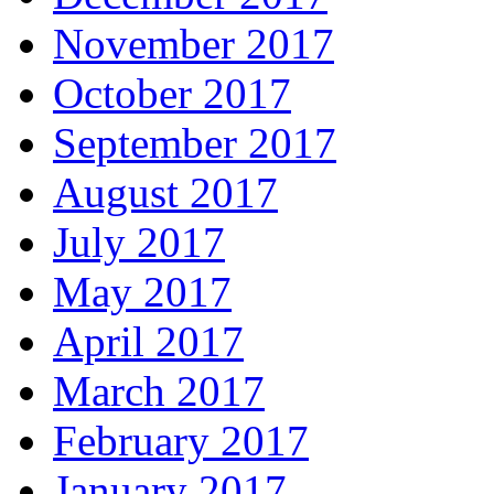
November 2017
October 2017
September 2017
August 2017
July 2017
May 2017
April 2017
March 2017
February 2017
January 2017