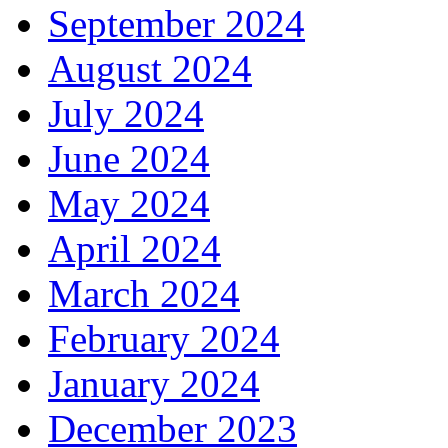
September 2024
August 2024
July 2024
June 2024
May 2024
April 2024
March 2024
February 2024
January 2024
December 2023