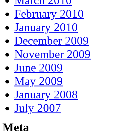
March 2010
February 2010
January 2010
December 2009
November 2009
June 2009
May 2009
January 2008
July 2007
Meta