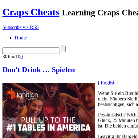
Craps Cheats
Learning Craps Che
Subscribe via RSS
Home
30
Jun/10
0
Don't Drink … Spielen
[
English
]
Wenn Sie ein Bier h
nicht. Säubern Sie I
beabsichtigen, sich 
Pessimistisch? Nich
Glück, 25 Minuten be
ist. Die beiden einf
Leaving Ihr Bargeld