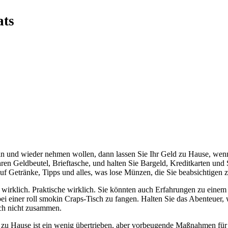
ats
in und wieder nehmen wollen, dann lassen Sie Ihr Geld zu Hause, wen
hren Geldbeutel, Brieftasche, und halten Sie Bargeld, Kreditkarten un
auf Getränke, Tipps und alles, was lose Münzen, die Sie beabsichtigen z
t wirklich. Praktische wirklich. Sie könnten auch Erfahrungen zu eine
i einer roll smokin Craps-Tisch zu fangen. Halten Sie das Abenteuer, 
ach nicht zusammen.
 zu Hause ist ein wenig übertrieben, aber vorbeugende Maßnahmen für