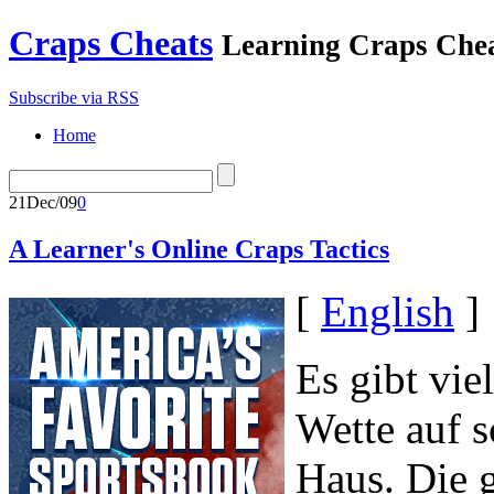
Craps Cheats
Learning Craps Che
Subscribe via RSS
Home
21
Dec/09
0
A Learner's Online Craps Tactics
[
English
]
Es gibt vi
Wette auf s
Haus. Die 